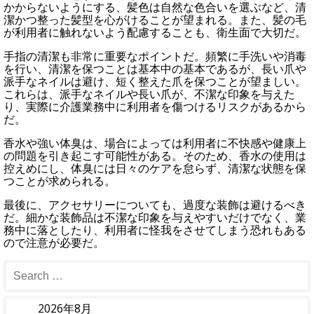
かからないようにする、髪色は自然な色合いを選ぶなど、清
潔かつ整った髪型を心がけることが望まれる。また、髪の毛
が利用者に触れないよう配慮することも、衛生面で大切だ。
手指の清潔も非常に重要なポイントだ。頻繁に手洗いや消毒
を行い、清潔を保つことは基本中の基本であるが、長い爪や
派手なネイルは避け、短く整えた爪を保つことが望ましい。
これらは、派手なネイルや長い爪が、不潔な印象を与えた
り、実際に介護業務中に利用者を傷つけるリスクがあるから
だ。
香水や強い体臭は、場合によっては利用者に不快感や健康上
の問題を引き起こす可能性がある。そのため、香水の使用は
控えめにし、体臭には日々のケアを怠らず、清潔な状態を保
つことが求められる。
最後に、アクセサリーについても、過度な装飾は避けるべき
だ。細かな装飾品は不潔な印象を与えやすいだけでなく、業
務中に落としたり、利用者に怪我をさせてしまう恐れもある
ので注意が必要だ。
2026年8月