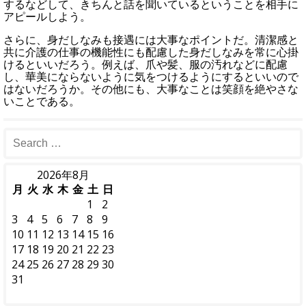
するなどして、きちんと話を聞いているということを相手に
アピールしよう。
さらに、身だしなみも接遇には大事なポイントだ。清潔感と
共に介護の仕事の機能性にも配慮した身だしなみを常に心掛
けるといいだろう。例えば、爪や髪、服の汚れなどに配慮
し、華美にならないように気をつけるようにするといいので
はないだろうか。その他にも、大事なことは笑顔を絶やさな
いことである。
2026年8月
月
火
水
木
金
土
日
1
2
3
4
5
6
7
8
9
10
11
12
13
14
15
16
17
18
19
20
21
22
23
24
25
26
27
28
29
30
31