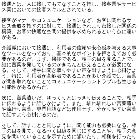
接遇とは、人に接してもてなすことを指し、接客業やサービ
ス業においての接客スキルとされている。
接客がマナーやコミュニケーションなど、お客に関わるサー
ビス全般を指すのに対して、接遇はそれより密接した関係の
構築、お客の快適な空間の提供を求められるという点に違い
がある。
介護職において接遇は、利用者の信頼や安心感を与える大事
なツールとなっており、基本的なポイントを押さえておく必
要があるのだ。まず、挨拶である。相手の目を見ることで、
誰に言葉を発しているのかきちんと伝えることが必要にな
る。そして、相手に聞き取りやすい声を出すように心掛けよ
う。特に、利用者が高齢者であることが多い介護では、言葉
が聞き取れないことでコミュニケーショントラブルも生じる
可能性があるからだ。
次に、言葉遣いだ。ゆっくりとはっきり伝えることで、相手
に伝わるように話しかけよう。また、馴れ馴れしい言葉遣い
や流行り言葉、専門用語などは使用せず、分かりやすい言葉
で話すよう心掛けるのだ。
そして、話すことと同じように、聞く能力も必要になる。相
手の目を見て、なるべく目線を同じにすることや、相手の意
見を聞いていることを示すために頷いたり、相槌を打ったり